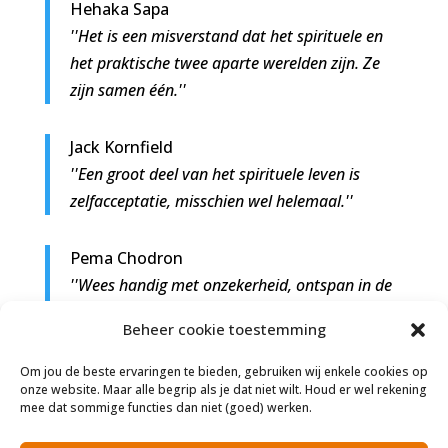
Hehaka Sapa
''Het is een misverstand dat het spirituele en
het praktische twee aparte werelden zijn. Ze
zijn samen één.''
Jack Kornfield
''Een groot deel van het spirituele leven is
zelfacceptatie, misschien wel helemaal.''
Pema Chodron
''Wees handig met onzekerheid, ontspan in de
chaos en raak niet in paniek. Dat is het
Beheer cookie toestemming
spirituele pad.''
Om jou de beste ervaringen te bieden, gebruiken wij enkele cookies op
onze website. Maar alle begrip als je dat niet wilt. Houd er wel rekening
Florence Scovel Shinn
mee dat sommige functies dan niet (goed) werken.
''Intuïtie is een spirituele eigenschap; ze