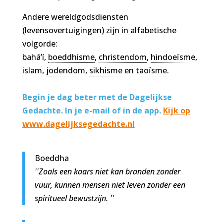
Andere wereldgodsdiensten
(levensovertuigingen) zijn in alfabetische
volgorde:
bahá’í,
boeddhisme
,
christendom
,
hindoeïsme
,
islam
,
jodendom
,
sikhisme
en
taoïsme
.
Begin je dag beter met de Dagelijkse
Gedachte. In je e-mail of in de app.
Kijk op
www.dagelijksegedachte.nl
Boeddha
''Zoals een kaars niet kan branden zonder
vuur, kunnen mensen niet leven zonder een
spiritueel bewustzijn. ''