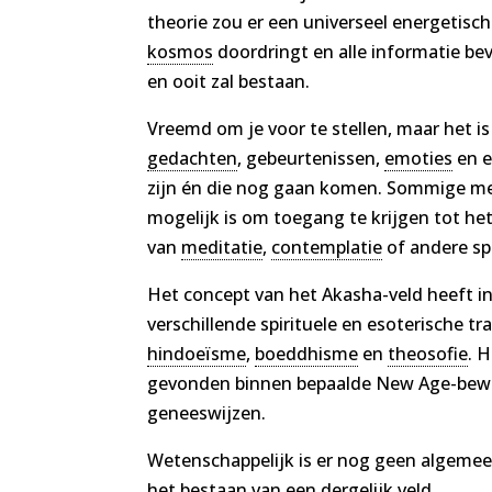
theorie zou er een universeel energetisch
kosmos
doordringt en alle informatie bev
en ooit zal bestaan.
Vreemd om je voor te stellen, maar het is 
gedachten
, gebeurtenissen,
emoties
en e
zijn én die nog gaan komen. Sommige m
mogelijk is om toegang te krijgen tot he
van
meditatie
,
contemplatie
of andere sp
Het concept van het Akasha-veld heeft i
verschillende spirituele en esoterische tra
hindoeïsme
,
boeddhisme
en
theosofie
. 
gevonden binnen bepaalde New Age-bewe
geneeswijzen.
Wetenschappelijk is er nog geen algemee
het bestaan van een dergelijk veld.