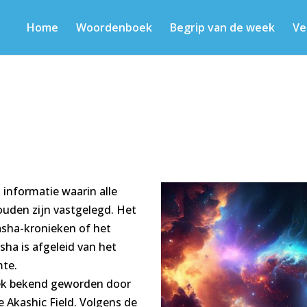
Home
Woordenboek
Begrip van de week
Ve
 informatie waarin alle
ouden zijn vastgelegd. Het
asha-kronieken of het
ha is afgeleid van het
mte.
iek bekend geworden door
e Akashic Field. Volgens de