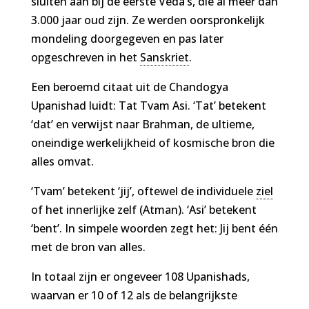
sluiten aan bij de eerste Veda’s, die al meer dan
3.000 jaar oud zijn. Ze werden oorspronkelijk
mondeling doorgegeven en pas later
opgeschreven in het
Sanskriet
.
Een beroemd citaat uit de Chandogya
Upanishad luidt: Tat Tvam Asi. ‘Tat’ betekent
‘dat’ en verwijst naar Brahman, de ultieme,
oneindige werkelijkheid of kosmische bron die
alles omvat.
‘Tvam’ betekent ‘jij’, oftewel de individuele
ziel
of het innerlijke zelf (Atman). ‘Asi’ betekent
‘bent’. In simpele woorden zegt het: Jij bent één
met de bron van alles.
In totaal zijn er ongeveer 108 Upanishads,
waarvan er 10 of 12 als de belangrijkste