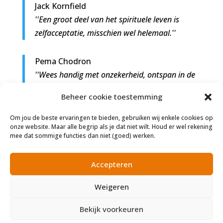
Jack Kornfield
''Een groot deel van het spirituele leven is
zelfacceptatie, misschien wel helemaal.''
Pema Chodron
''Wees handig met onzekerheid, ontspan in de
chaos en raak niet in paniek. Dat is het
Beheer cookie toestemming
spirituele pad.''
Om jou de beste ervaringen te bieden, gebruiken wij enkele cookies op
onze website. Maar alle begrip als je dat niet wilt. Houd er wel rekening
Florence Scovel Shinn
mee dat sommige functies dan niet (goed) werken.
''Intuïtie is een spirituele eigenschap; ze
verklaart de weg niet maar wijst haar
Accepteren
eenvoudig aan.''
Weigeren
Bekijk voorkeuren
©
Alle rechten voorbehouden
|
Disclaimer
|
Contact