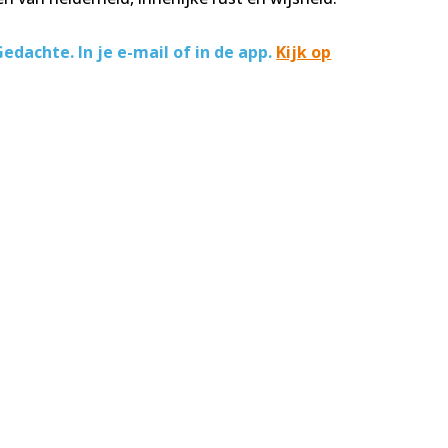
edachte. In je e-mail of in de app.
Kijk op