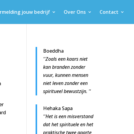
rmelding jouw bedrijf
Over Ons
Contact
Boeddha
''Zoals een kaars niet
kan branden zonder
vuur, kunnen mensen
niet leven zonder een
n
spiritueel bewustzijn. ''
er
Hehaka Sapa
ard
''Het is een misverstand
dat het spirituele en het
praktische twee aparte