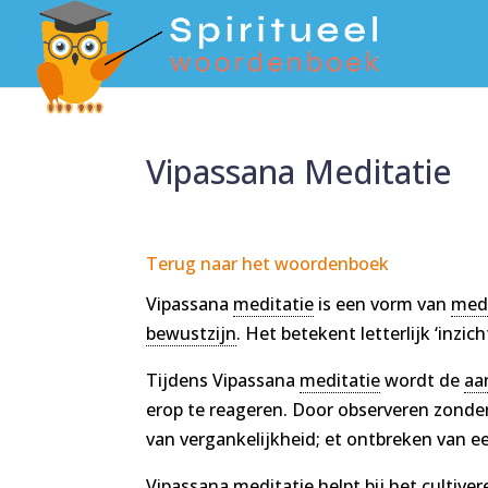
Vipassana Meditatie
Terug naar het woordenboek
Vipassana
meditatie
is een vorm van
medi
bewustzijn
. Het betekent letterlijk ‘inzic
Tijdens Vipassana
meditatie
wordt de
aa
erop te reageren. Door observeren zonde
van vergankelijkheid; et ontbreken van e
Vipassana
meditatie
helpt bij het cultiver