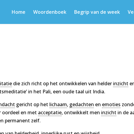
Home
Woordenboek
Begrip van de week
Ve
tatie
die zich richt op het ontwikkelen van helder
inzicht
e
htsmeditatie’ in het Pali, een oude taal uit India.
ndacht
gericht op het
lichaam
,
gedachten
en
emoties
zond
r oordeel en met
acceptatie
, ontwikkelt men
inzicht
in de a
en permanent zelf.
en van helderheid, innerlijke rust en wijsheid.