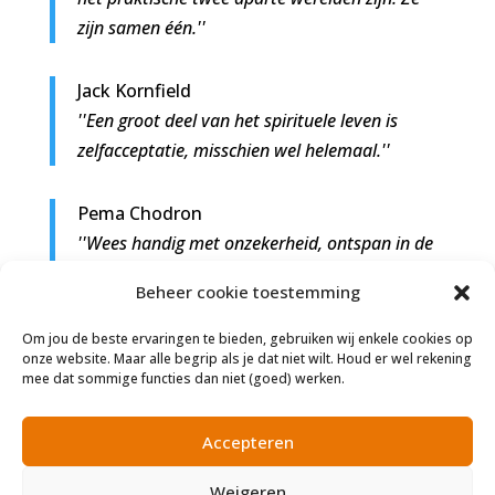
zijn samen één.''
Jack Kornfield
''Een groot deel van het spirituele leven is
zelfacceptatie, misschien wel helemaal.''
Pema Chodron
''Wees handig met onzekerheid, ontspan in de
chaos en raak niet in paniek. Dat is het
Beheer cookie toestemming
spirituele pad.''
Om jou de beste ervaringen te bieden, gebruiken wij enkele cookies op
onze website. Maar alle begrip als je dat niet wilt. Houd er wel rekening
Florence Scovel Shinn
mee dat sommige functies dan niet (goed) werken.
''Intuïtie is een spirituele eigenschap; ze
verklaart de weg niet maar wijst haar
Accepteren
eenvoudig aan.''
Weigeren