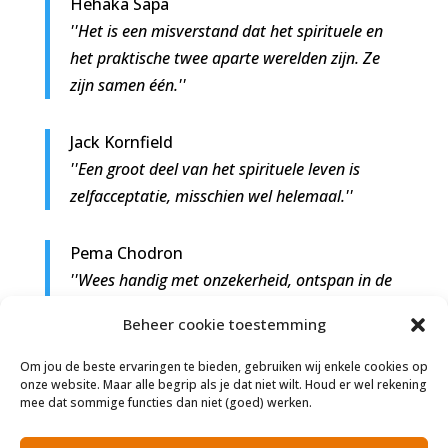
Hehaka Sapa
''Het is een misverstand dat het spirituele en
het praktische twee aparte werelden zijn. Ze
zijn samen één.''
Jack Kornfield
''Een groot deel van het spirituele leven is
zelfacceptatie, misschien wel helemaal.''
Pema Chodron
''Wees handig met onzekerheid, ontspan in de
chaos en raak niet in paniek. Dat is het
Beheer cookie toestemming
spirituele pad.''
Om jou de beste ervaringen te bieden, gebruiken wij enkele cookies op
onze website. Maar alle begrip als je dat niet wilt. Houd er wel rekening
Florence Scovel Shinn
mee dat sommige functies dan niet (goed) werken.
''Intuïtie is een spirituele eigenschap; ze
verklaart de weg niet maar wijst haar